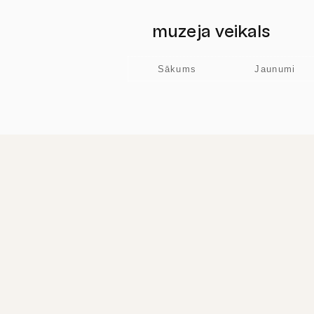
muzeja veikals
Sākums
Jaunumi
Veikals
/
Krūzes / Mugs