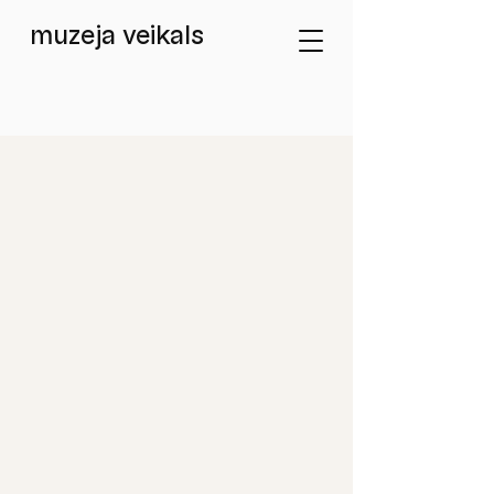
muzeja veikals
Atpakaļ uz katalogu