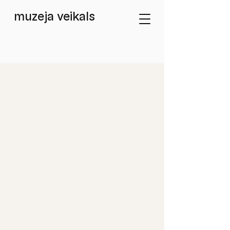
muzeja veikals
Veikals
/
Magnēti / Magnets