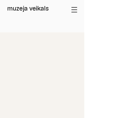
muzeja veikals
Veikals
/
Atklātnes / Postcards