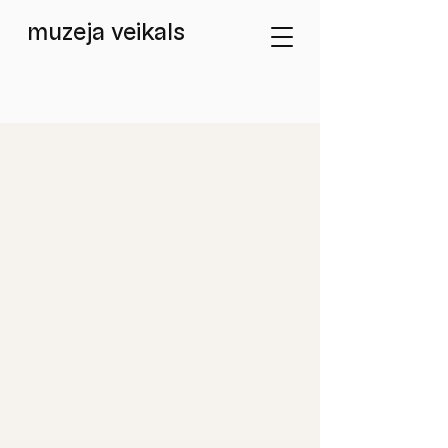
muzeja veikals
Veikals
/
Atklātnes / Postcards