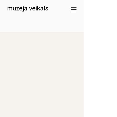
muzeja veikals
Veikals
/
Grāmatas un katalogi / Books and Catalogues