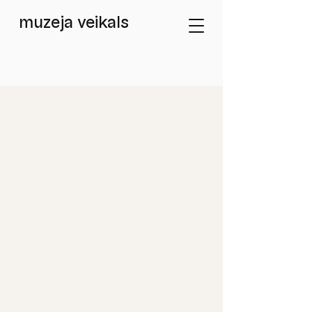
muzeja veikals
Veikals
/
Dizaina lietas / Design Items