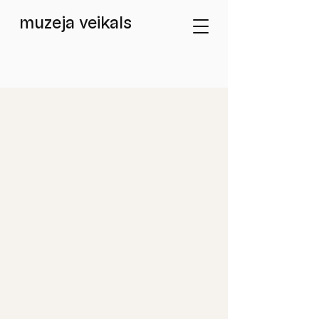
muzeja veikals
Veikals
/
Atklātnes / Postcards